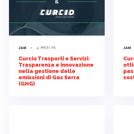
4 MESI FA
JAM
JAM
Curcio Trasporti e Servizi:
Curc
Trasparenza e innovazione
ott
nella gestione delle
pas
emissioni di Gas Serra
sost
(GHG)