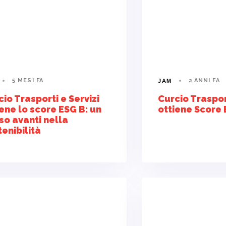
5 MESI FA
2 ANNI FA
JAM
io Trasporti e Servizi
Curcio Trasport
iene lo score ESG B: un
ottiene Score 
so avanti nella
enibilità