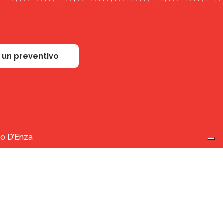
i un preventivo
rio D’Enza
otrasporti.com
ère