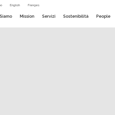
no
English
Français
 Siamo
Mission
Servizi
Sostenibilità
People
AZIONALI
PRIMO PIANO