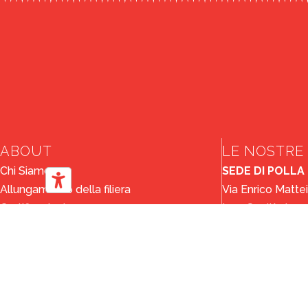
ABOUT
LE NOSTRE 
Chi Siamo
SEDE DI POLLA
Allungamento della filiera
Via Enrico Mattei
Certificazioni
Loc. Sant’Antuono
Astre – Astre Plus Partnership
84035 Polla - Sal
Mission
Email: info@curc
Sostenibilità
Tel: (+39) 0975.
SERVIZI
SEDE DI MODE
Trasporto su strada
Via Severino Ferr