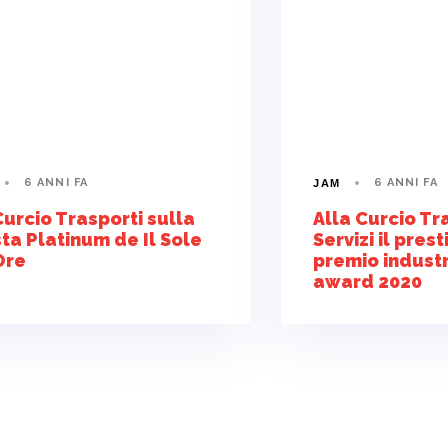
6 ANNI FA
6 ANNI FA
JAM
Curcio Trasporti sulla
Alla Curcio Tr
sta Platinum de Il Sole
Servizi il pres
Ore
premio industr
award 2020