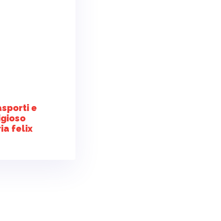
asporti e
tigioso
ia felix