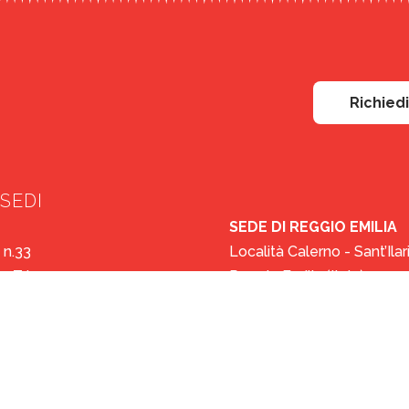
Richied
SEDI
SEDE DI REGGIO EMILIA
 n.33
Località Calerno - Sant’Ila
 Z.I.
Reggio Emilia (Italy)
erno (Italy)
Email: reggioemilia@curci
iotrasporti.com
Tel: (+39) 0522.694920
391408
NA
SEDE DI VEDÈNE
ari n. 42
249 Chemin de la Banasti