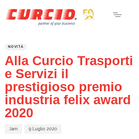
PUBLISHED
Author
Published
IN:
on:
NOVITÀ
Alla Curcio Trasporti
e Servizi il
prestigioso premio
industria felix award
2020
Jam
9 Luglio 2020