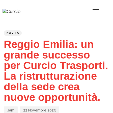
PUBLISHED
Author
Published
IN:
on:
NOVITÀ
Reggio Emilia: un
grande successo
per Curcio Trasporti.
La ristrutturazione
della sede crea
nuove opportunità.
Jam
22 Novembre 2023