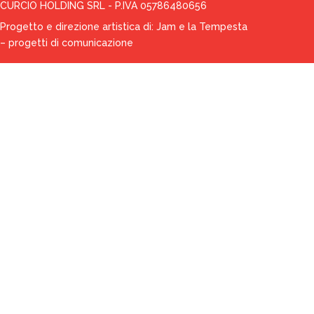
CURCIO HOLDING SRL - P.IVA 05786480656
Progetto e direzione artistica di:
Jam e la Tempesta
– progetti di comunicazione