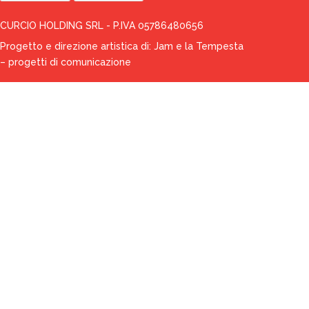
CURCIO HOLDING SRL - P.IVA 05786480656
Progetto e direzione artistica di:
Jam e la Tempesta
– progetti di comunicazione