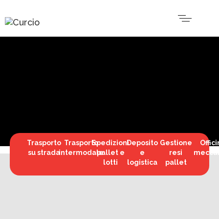
Trasporto
Trasporto
Spedizioni
Deposito
Gestione
Offic
su strada
intermodale
pallet e
e
resi
mecca
lotti
logistica
pallet
TRASPORTI NAZIONALI E
INTERNAZIONALI
NESSUNA