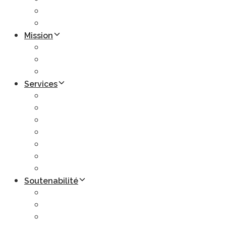
Astre – Astre Plus Partnership
Certifications
Mission
Mission & Vision
Politique Mondiale
Recherche et Developpement
Services
Transports sur route
Transport multimodal
Livraison palettes et lots
Entreposage et logistique
Gestion des palettes
Atelier mécanique
Entrepot sous douane
Soutenabilité
Nos actions
Parcours RSE
Rapport de Durabilité