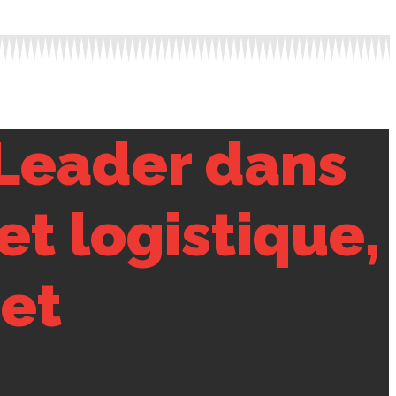
Leader dans
et logistique,
 et