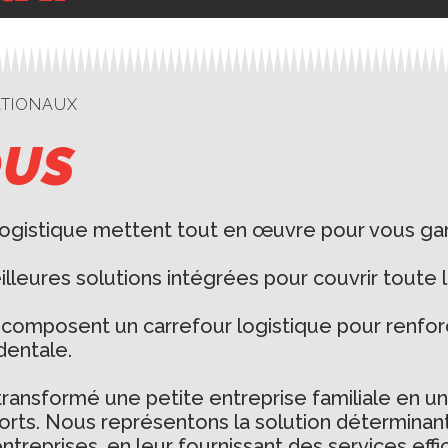
ATIONAUX
OUS
 Logistique mettent tout en œuvre pour vous gara
eures solutions intégrées pour couvrir toute la 
lie composent un carrefour logistique pour renf
dentale.
a transformé une petite entreprise familiale en 
rts. Nous représentons la solution déterminant
reprises, en leur fournissant des services effici