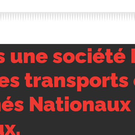
une société 
s transports 
hés Nationaux
ux.